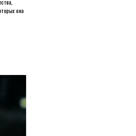
ества,
оторых она