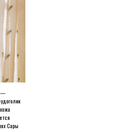
с —
рудоголик
охожа
ается
иях Сары