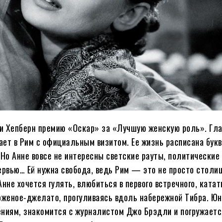
ри Хепберн премию «Оскар» за «Лучшую женскую роль». Гл
ает в Рим с официальным визитом. Ее жизнь расписана бук
 Но Анне вовсе не интересны светские рауты, политические 
рвью… Ей нужна свобода, ведь Рим — это не просто столи
нне хочется гулять, влюбиться в первого встречного, катат
роженое-джелато, прогуливаясь вдоль набережной Тибра. Ю
ениям, знакомится с журналистом Джо Брэдли и погружаетс