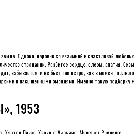
земле. Однако, наравне со взаимной и счастливой любовью
личество страданий. Разбитое сердце, слезы, апатия, без
ит, забывается, и не бьет так остро, как в момент полного
яркими и насыщенными эмоциями. Именно такую подборку 
», 1953
т, Хартли Пауэр, Харкорт Уильямс, Маргарет Роулингс