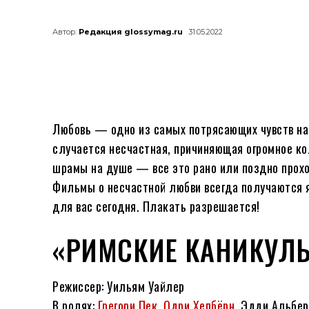
Автор:
Редакция glossymag.ru
31.05.2022
Любовь — одно из самых потрясающих чувств на 
случается несчастная, причиняющая огромное ко
шрамы на душе — все это рано или поздно проход
Фильмы о несчастной любви всегда получаются 
для вас сегодня. Плакать разрешается!
«РИМСКИЕ КАНИКУЛЫ
Режиссер: Уильям Уайлер
В ролях:
Грегори Пек
,
Одри Хепбёрн
, Эдди Альбер