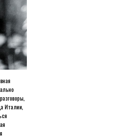
авная
вально
разговоры,
ца Италии,
ься
ная
я