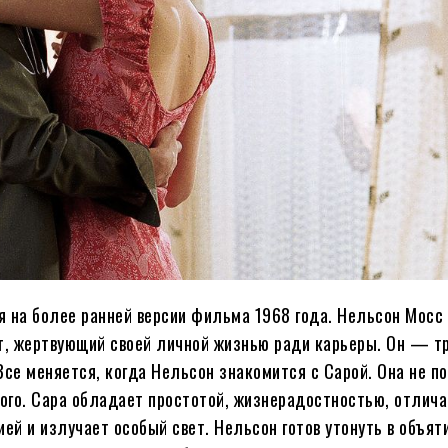
я на более ранней версии фильма 1968 года. Нельсон Мос
т, жертвующий своей личной жизнью ради карьеры. Он — т
 Все меняется, когда Нельсон знакомится с Сарой. Она не п
того. Сара обладает простотой, жизнерадостностью, отлич
ией и излучает особый свет. Нельсон готов утонуть в объят