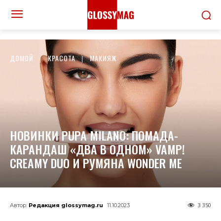
ДОМОЙ
КРАСОТА
МАКИЯЖ
НОВИНКИ PUPA MILANO: ПОМАДА-
КАРАНДАШ «ДВА В ОДНОМ» VAMP!
CREAMY DUO И РУМЯНА WONDER ME
3 350
Автор:
Редакция glossymag.ru
11.10.2023