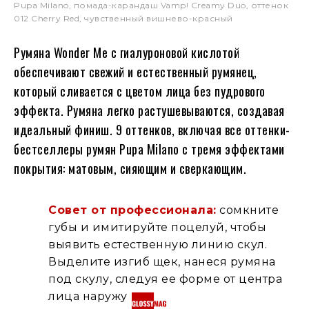
Pupa Milano, помада-карандаш Vamp! Creamy Duo, оттенок
012 Cherry Red, чувственный вишнево-красный
Румяна Wonder Me с гиалуроновой кислотой
обеспечивают свежий и естественный румянец,
который сливается с цветом лица без пудрового
эффекта. Румяна легко растушевываются, создавая
идеальный финиш. 9 оттенков, включая все оттенки-
бестселлеры румян Pupa Milano с тремя эффектами
покрытия: матовым, сияющим и сверкающим.
Совет от профессионала:
сомкните
губы и имитируйте поцелуй, чтобы
выявить естественную линию скул.
Выделите изгиб щек, нанеся румяна
под скулу, следуя ее форме от центра
лица наружу