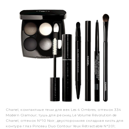
Chanel, компактные тени для век Les 4 Ombres, оттенок 334
Modern Glamour; тушь для ресниц Le Volume Révolution de
Chanel, оттенок N°10 Noir; двусторонняя складная кисть для
контура глаз Pinceau Duo Contour Yeux Rétractable N°201;