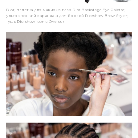
Dior, палетка для макияжа глаз Dior Backstage Eye Palette;
ультра-тонкий карандаш для бровей Diorshow Brow Styler;
тушь Diorshow Iconic Overcurl