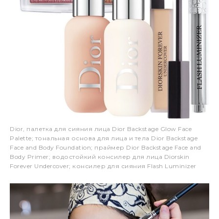
Dior, палетка для сияния лица Dior Backstage Glow Face
Palette; тональная основа для лица и тела Dior Backstage
Face and Body Foundation; праймер Dior Backstage Face and
Body Primer; водостойкий консилер для лица Diorskin
Forever Undercover; консилер для сияния Flash Luminizer