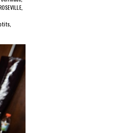
ROSEVILLE,
ptits,