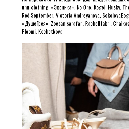
unu_clothing, «Эконика», No One, Kogel, Husky, T
Red September, Victoria Andreyanova, SokolovaBog
«ДушеГрея», Zoesan sarafan, Rachellfabri, Chaikast
Ploomi, Kochetkova.