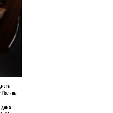
едметы
от Полины
я дома