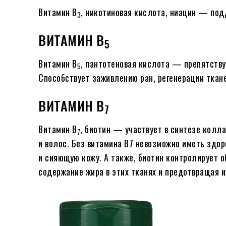
Витамин В
, никотиновая кислота, ниацин — подд
3
ВИТАМИН В
5
Витамин В
, пантотеновая кислота — препятству
5
Способствует заживлению ран, регенерации ткан
ВИТАМИН В
7
Витамин В
, биотин — участвует в синтезе колла
7
и волос. Без витамина B7 невозможно иметь здор
и сияющую кожу. А также, биотин контролирует об
содержание жира в этих тканях и предотвращая и