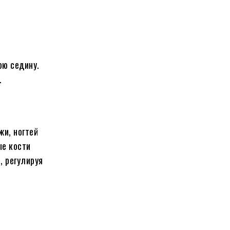
юю седину.
.
жи, ногтей
ые кости
, регулируя