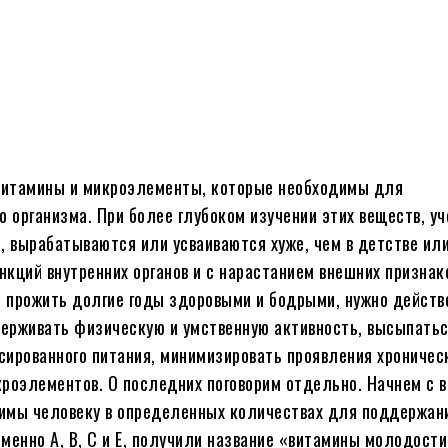
витамины и микроэлементы, которые необходимы для
о организма. При более глубоком изучении этих веществ, у
а, вырабатываются или усваиваются хуже, чем в детстве ил
кций внутренних органов и с нарастанием внешних признак
 прожить долгие годы здоровыми и бодрыми, нужно действ
ерживать физическую и умственную активность, высыпатьс
сированного питания, минимизировать проявления хроничес
кроэлементов. О последних поговорим отдельно. Начнем с в
димы человеку в определенных количествах для поддержан
менно А, B, С и Е, получили название «витамины молодости