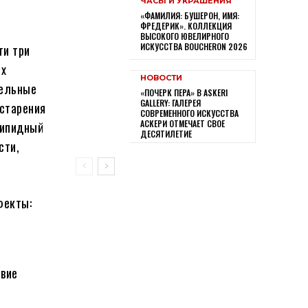
ЧАСЫ И УКРАШЕНИЯ
«ФАМИЛИЯ: БУШЕРОН, ИМЯ:
ФРЕДЕРИК». КОЛЛЕКЦИЯ
ВЫСОКОГО ЮВЕЛИРНОГО
ИСКУССТВА BOUCHERON 2026
ти три
ых
НОВОСТИ
тельные
«ПОЧЕРК ПЕРА» В ASKERI
GALLERY: ГАЛЕРЕЯ
 старения
СОВРЕМЕННОГО ИСКУССТВА
АСКЕРИ ОТМЕЧАЕТ СВОЕ
липидный
ДЕСЯТИЛЕТИЕ
сти,
фекты:
твие