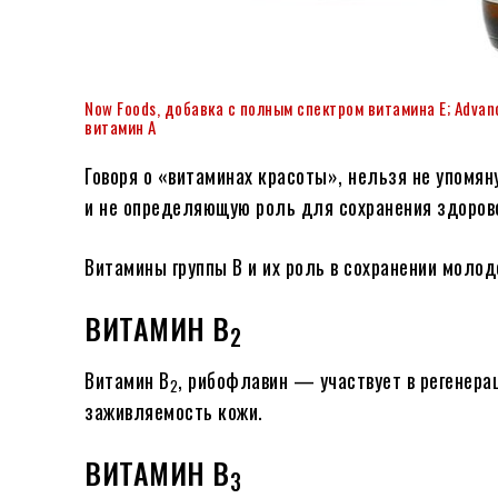
Now Foods, добавка с полным спектром витамина Е; Advanc
витамин A
Говоря о «витаминах красоты», нельзя не упомяну
и не определяющую роль для сохранения здоров
Витамины группы В и их роль в сохранении молод
ВИТАМИН В
2
Витамин В
, рибофлавин — участвует в регенер
2
заживляемость кожи.
ВИТАМИН В
3