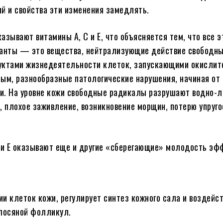
ий и свойства эти изменения замедлять.
азывают витамины А, С и Е, что объясняется тем, что все э
данты — это вещества, нейтрализующие действие свободн
уктами жизнедеятельности клеток, запускающими окисли
мым, разнообразные патологические нарушения, начиная от
ми. На уровне кожи свободные радикалы разрушают водно-
, плохое заживление, возникновение морщин, потерю упруго
 и Е оказывают еще и другие «сберегающие» молодость эф
и клеток кожи, регулирует синтез кожного сала и воздейс
олосяной фолликул.