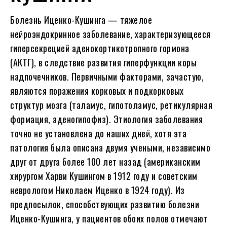
Болезнь Иценко-Кушинга — тяжелое
нейроэндокринное заболевание, характеризующееся
гиперсекрецией аденокортикотропного гормона
(АКТГ), в следствие развития гиперфункции коры
надпочечников. Первичными факторами, зачастую,
являются поражения корковых и подкорковых
структур мозга (таламус, гипотоламус, ретикулярная
формация, аденогипофиз). Этиология заболевания
точно не установлена до наших дней, хотя эта
патология была описана двумя учеными, независимо
друг от друга более 100 лет назад (американским
хирургом Харви Кушингом в 1912 году и советским
неврологом Николаем Иценко в 1924 году). Из
предпосылок, способствующих развитию болезни
Иценко-Кушинга, у пациентов обоих полов отмечают