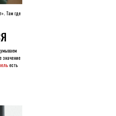
т». Там где
СЯ
идумываем
е значение
нель
есть