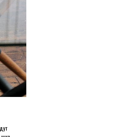
удут
вычка