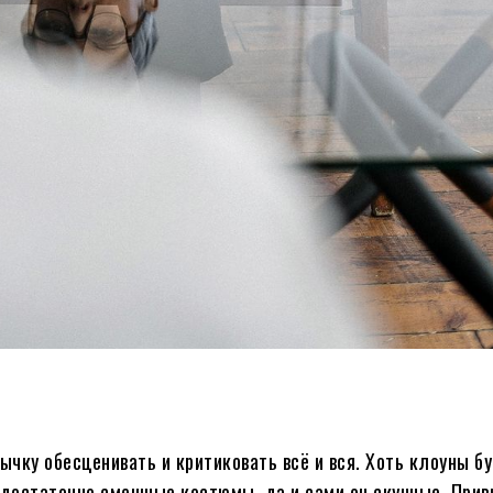
ычку обесценивать и критиковать всё и вся. Хоть клоуны б
 недостаточно смешные костюмы, да и сами он скучные. При