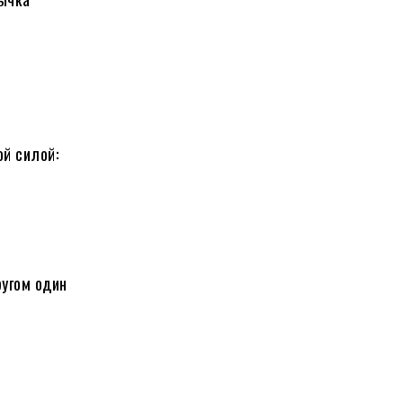
й силой:
ругом один