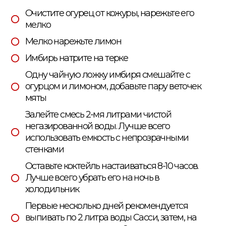
Очистите огурец от кожуры, нарежьте его
мелко
Мелко нарежьте лимон
Имбирь натрите на терке
Одну чайную ложку имбиря смешайте с
огурцом и лимоном, добавьте пару веточек
мяты
Залейте смесь 2-мя литрами чистой
негазированной воды. Лучше всего
использовать емкость с непрозрачными
стенками
Оставьте коктейль настаиваться 8-10 часов.
Лучше всего убрать его на ночь в
холодильник
Первые несколько дней рекомендуется
выпивать по 2 литра воды Сасси, затем, на