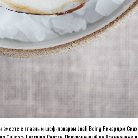
н вместе с главным шеф-поваром Joali Being Ричардом Сиа
ния Culinary Learning Centre. Приуроченный ко Всемирному 