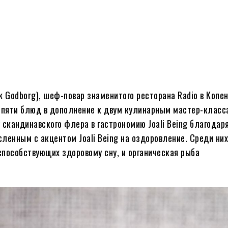
ck Godborg), шеф-повар знаменитого ресторана Radio в Копен
из пяти блюд в дополнение к двум кулинарным мастер-класс
скандинавского флера в гастрономию Joali Being благодар
ленным с акцентом Joali Being на оздоровление. Среди ни
способствующих здоровому сну, и органическая рыба