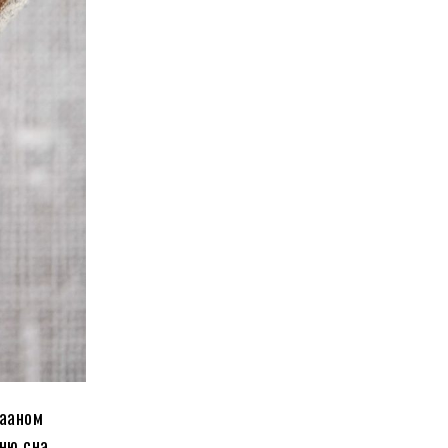
хааном
дню сна