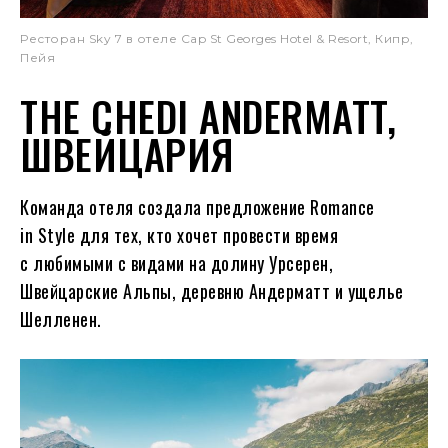
Ресторан Sky 7 в отеле Cap St Georges Hotel & Resort, Кипр,
Пейя
THE CHEDI ANDERMATT,
ШВЕЙЦАРИЯ
Команда отеля создала предложение Romance
in Style для тех, кто хочет провести время
с любимыми с видами на долину Урсерен,
Швейцарские Альпы, деревню Андерматт и ущелье
Шелленен.