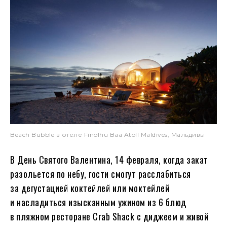
Beach Bubble в отеле Finolhu Baa Atoll Maldives, Мальдивы
В День Святого Валентина, 14 февраля, когда закат
разольется по небу, гости смогут расслабиться
за дегустацией коктейлей или моктейлей
и насладиться изысканным ужином из 6 блюд
в пляжном ресторане Crab Shack с диджеем и живой