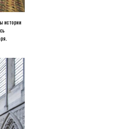
ны истории
ись
ря.