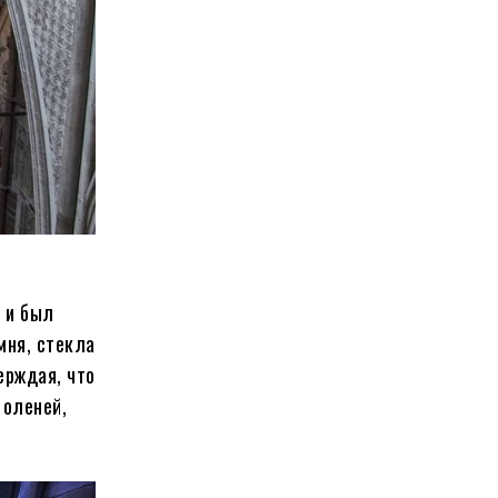
 и был
мня, стекла
ерждая, что
 оленей,