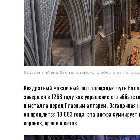
Внутренний вид Вестминстерского аббатства на трифо
Квадратный мозаичный пол площадью чуть более 
завершен в 1268 году как украшение его аббатст
и металла перед Главным алтарем. Загадочная н
он продлится 19 683 года, эта цифра суммирует
воронов, орлов и китов.