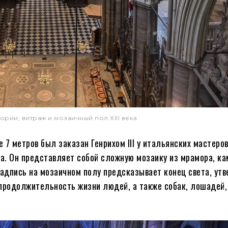
рии, витраж и мозаичный пол XIII века
7 метров был заказан Генрихом III у итальянских мастеров
ва. Он представляет собой сложную мозаику из мрамора, ка
адпись на мозаичном полу предсказывает конец света, утв
 продолжительность жизни людей, а также собак, лошадей,