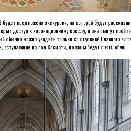
3 будет предложена экскурсия, на которой будут рассказа
ткрыт доступ к коронационному креслу, и они смогут пройт
ый обычно можно увидеть только со ступеней Главного алта
и, вступающие на пол Космати, должны будут снять обувь.