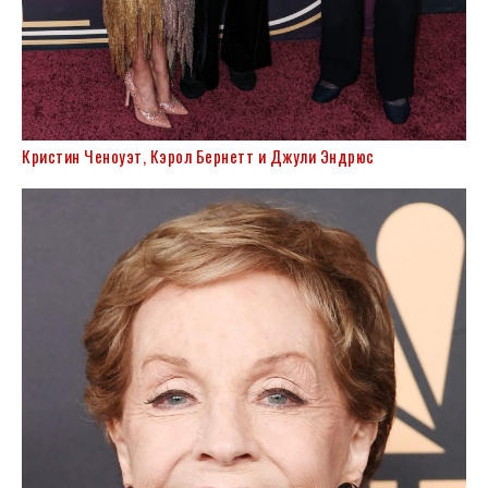
Кристин Ченоуэт, Кэрол Бернетт и Джули Эндрюс