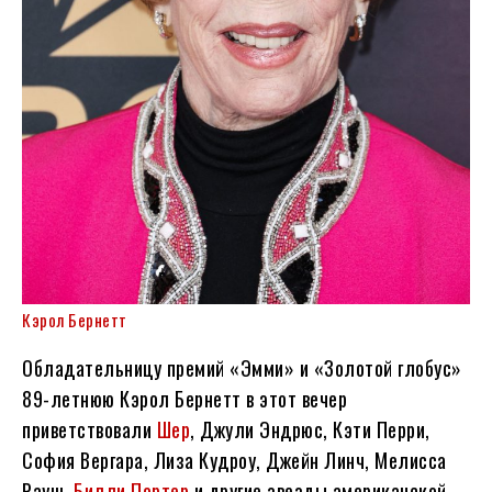
Кэрол Бернетт
Обладательницу премий «Эмми» и «Золотой глобус»
89-летнюю Кэрол Бернетт в этот вечер
приветствовали
Шер
, Джули Эндрюс, Кэти Перри,
София Вергара, Лиза Кудроу, Джейн Линч, Мелисса
Рауш,
Билли Портер
и другие звезды американской