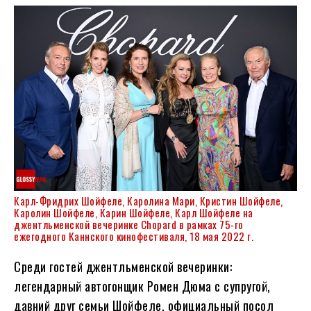
Карл-Фридрих Шойфеле, Каролина Мари, Кристин Шойфеле,
Каролин Шойфеле, Карин Шойфеле, Карл Шойфеле на
джентльменской вечеринке Chopard в рамках 75-го
ежегодного Каннского кинофестиваля, 18 мая 2022 г.
Среди гостей джентльменской вечеринки:
легендарный автогонщик Ромен Дюма с супругой,
давний друг семьи Шойфеле, официальный посол