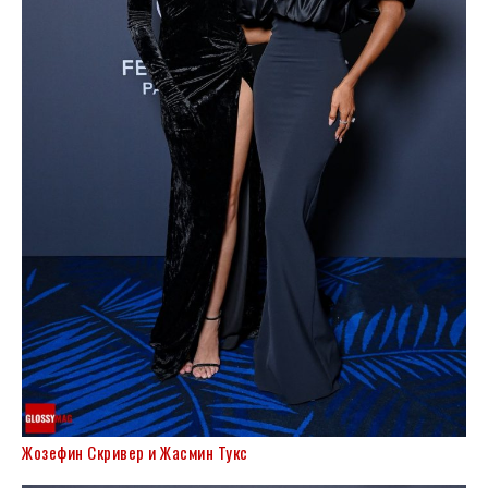
Жозефин Скривер и Жасмин Тукс