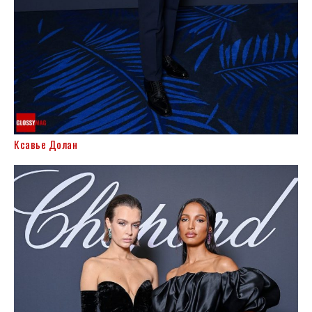
Ксавье Долан