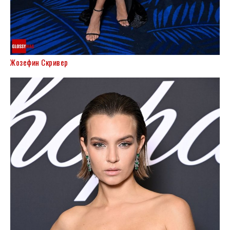
Жозефин Скривер