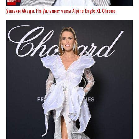
Уильям Абади. На Уильяме: часы Alpine Eagle XL Chrono