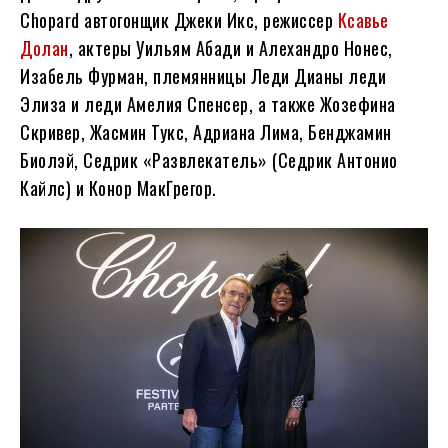
Chopard автогонщик Джеки Икс, режиссер
Ксавье
Долан
, актеры Уильям Абади и Алехандро Нонес,
Изабель Фурман, племянницы Леди Дианы леди
Элиза и леди Амелия Спенсер, а также Жозефина
Скривер, Жасмин Тукс, Адриана Лима, Бенджамин
Биолэй, Седрик «Развлекатель» (Седрик Антонио
Кайлс) и Конор МакГрегор.