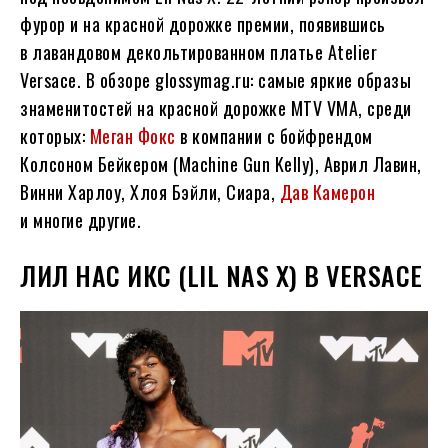
фурор и на красной дорожке премии, появившись
в лавандовом декольтированном платье Atelier
Versace. В обзоре glossymag.ru: самые яркие образы
знаменитостей на красной дорожке MTV VMA, среди
которых:
Меган Фокс
в компании с бойфрендом
Колсоном Бейкером (Machine Gun Kelly), Аврил Лавин,
Винни Харлоу, Хлоя Бэйли, Сиара,
Дав Камерон
и многие другие.
ЛИЛ НАС ИКС (LIL NAS X) В VERSACE