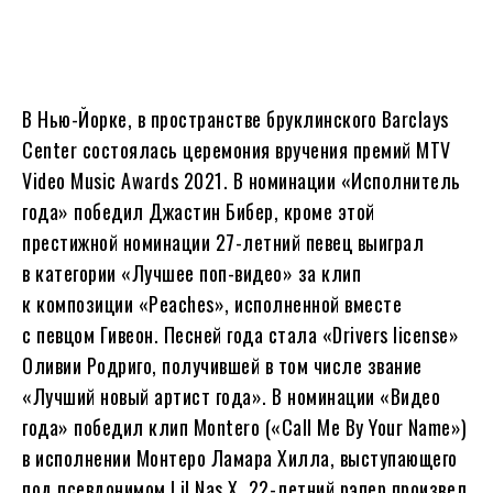
В Нью-Йорке, в пространстве бруклинского Barclays
Center состоялась церемония вручения премий MTV
Video Music Awards 2021. В номинации «Исполнитель
года» победил Джастин Бибер, кроме этой
престижной номинации 27-летний певец выиграл
в категории «Лучшее поп-видео» за клип
к композиции «Peaches», исполненной вместе
с певцом Гивеон. Песней года стала «Drivers license»
Оливии Родриго, получившей в том числе звание
«Лучший новый артист года». В номинации «Видео
года» победил клип Montero («Call Me By Your Name»)
в исполнении Монтеро Ламара Хилла, выступающего
под псевдонимом Lil Nas X. 22-летний рэпер произвел