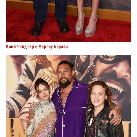
Кайл Чандлер и Марлоу Баркли