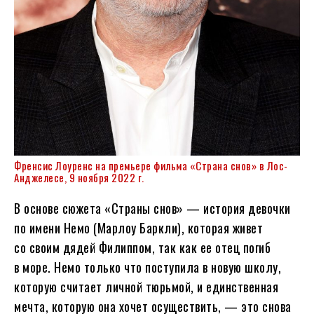
Френсис Лоуренс на премьере фильма «Страна снов» в Лос-
Анджелесе, 9 ноября 2022 г.
В основе сюжета «Страны снов» — история девочки
по имени Немо (Марлоу Баркли), которая живет
со своим дядей Филиппом, так как ее отец погиб
в море. Немо только что поступила в новую школу,
которую считает личной тюрьмой, и единственная
мечта, которую она хочет осуществить, — это снова