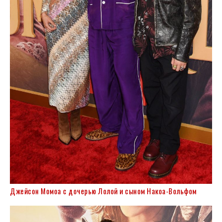
Джейсон Момоа с дочерью Лолой и сыном Накоа-Вольфом