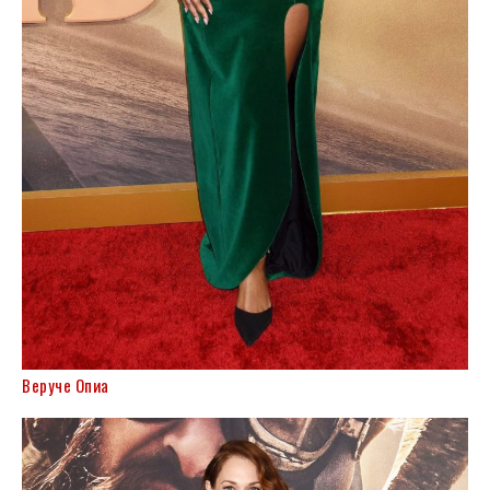
Веруче Опиа