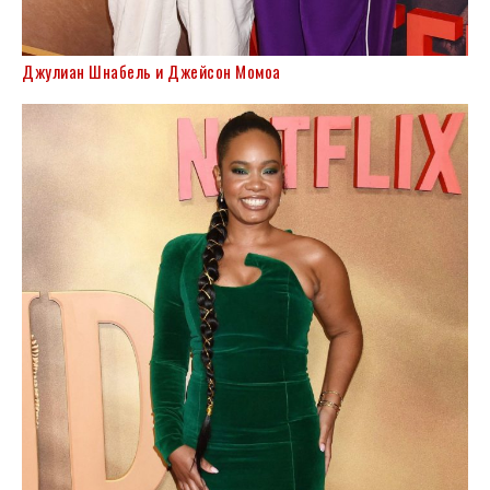
Джулиан Шнабель и Джейсон Момоа