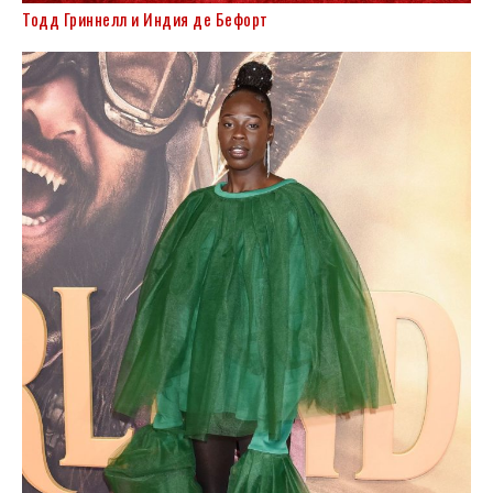
Тодд Гриннелл и Индия де Бефорт