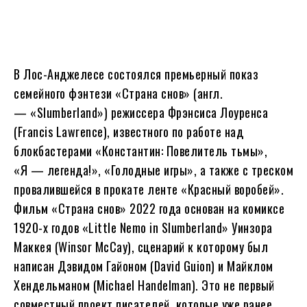
В Лос-Анджелесе состоялся премьерный показ
семейного фэнтези «Страна снов» (англ.
— «Slumberland») режиссера Фрэнсиса Лоуренса
(Francis Lawrence), известного по работе над
блокбастерами «Константин: Повелитель тьмы»,
«Я — легенда!», «Голодные игры», а также с треском
провалившейся в прокате ленте «Красный воробей».
Фильм «Страна снов» 2022 года основан на комиксе
1920-х годов «Little Nemo in Slumberland» Уинзора
Маккея (Winsor McCay), сценарий к которому был
написан Дэвидом Гайоном (David Guion) и Майклом
Хендельманом (Michael Handelman). Это не первый
совместный проект писателей, которые уже ранее