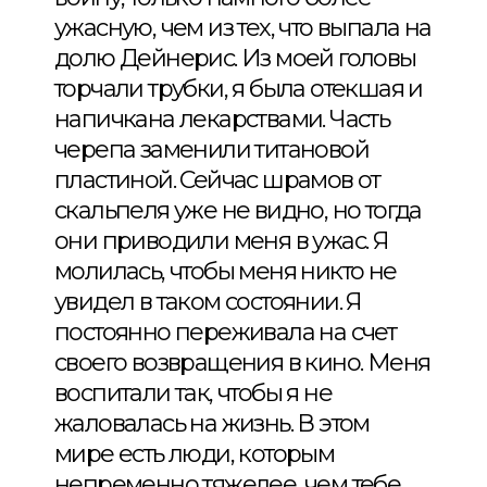
ужасную, чем из тех, что выпала на
долю Дейнерис. Из моей головы
торчали трубки, я была отекшая и
напичкана лекарствами. Часть
черепа заменили титановой
пластиной. Сейчас шрамов от
скальпеля уже не видно, но тогда
они приводили меня в ужас. Я
молилась, чтобы меня никто не
увидел в таком состоянии. Я
постоянно переживала на счет
своего возвращения в кино. Меня
воспитали так, чтобы я не
жаловалась на жизнь. В этом
мире есть люди, которым
непременно тяжелее, чем тебе.