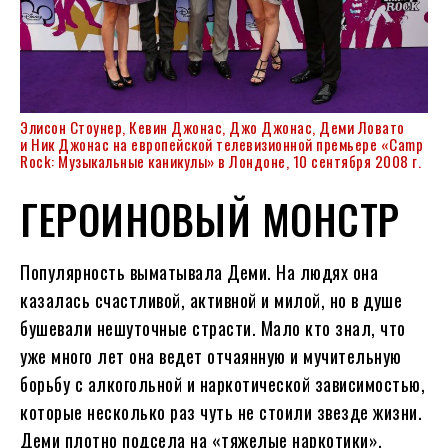
Элисон Стоунер, Кевин Джонас, Джо Джонас, Деми Ловато
и Ник Джонас на европейской телевизионной премьере «Camp
Rock: Музыкальные каникулы» в Лондоне, 10 сентября 2008 г.
ГЕРОИНОВЫЙ МОНСТР
Популярность выматывала Деми. На людях она
казалась счастливой, активной и милой, но в душе
бушевали нешуточные страсти. Мало кто знал, что
уже много лет она ведет отчаянную и мучительную
борьбу с алкогольной и наркотической зависимостью,
которые несколько раз чуть не стоили звезде жизни.
Деми плотно подсела на «тяжелые наркотики»,