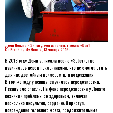
Деми Ловато и Элтон Джон исполняют песню «Don’t
Go Breaking My Heart», 13 января 2016 г.
В 2018 году Деми записала песню «Sober», где
извинилась перед поклонниками, что не смогла стать
для них достойным примером для подражания.
В том же году у певицы случилась передозировка…
Певицу еле спасли. На фоне передозировки у Ловато
возникли проблемы со здоровьем, включая
несколько инсультов, сердечный приступ,
повреждение головного мозга, продолжительные