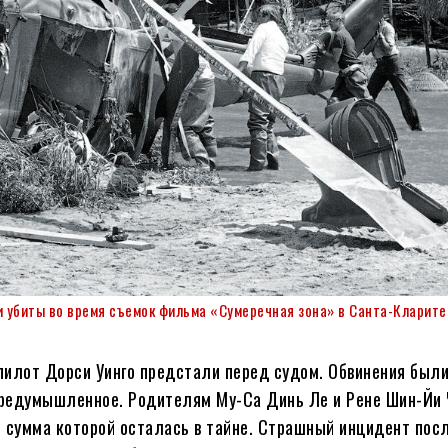
и убиты во время съемок фильма «Сумеречная зона» в Санта-Кларите
пилот Дорси Уинго предстали перед судом. Обвинения были
предумышленное. Родителям My-Ca Динь Ле и Рене Шин-Йи
 сумма которой осталась в тайне. Страшный инцидент пос