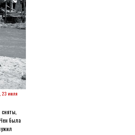
, 23 июля
 сняты,
 Чен была
лужил