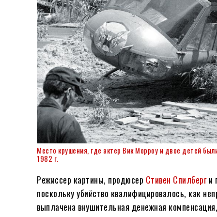
Место крушения, где актер Вик Морроу и двое детей был
1982 г.
Режиссер картины, продюсер
Стивен Спилберг
и 
поскольку убийство квалифицировалось, как не
выплачена внушительная денежная компенсация,