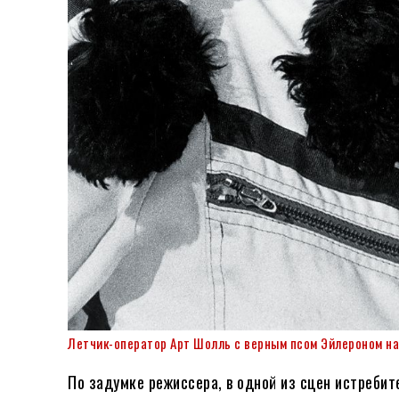
Летчик-оператор Арт Шолль с верным псом Эйлероном на
По задумке режиссера, в одной из сцен истреби