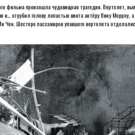
ого фильма произошла чудовищная трагедия. Вертолет, вы
ю и… отрубил голову лопастью винта актёру Вику Морроу, а
Йи Чен. Шестеро пассажиров упавшего вертолета отделали