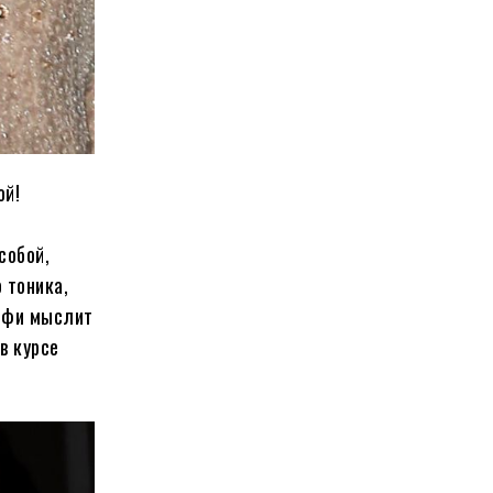
ой!
собой,
 тоника,
Софи мыслит
в курсе