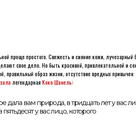
ьной проще простого. Свежесть и сияние кожи, лучезарный 
делают свое дело. Но быть красивой, привлекательной и с
ой, правильный образ жизни, отсутствие вредных привычек
азала
легендарная
Коко Шанель
:
ое дала вам природа, в тридцать лет у вас ли
 пятьдесят у вас лицо, которого