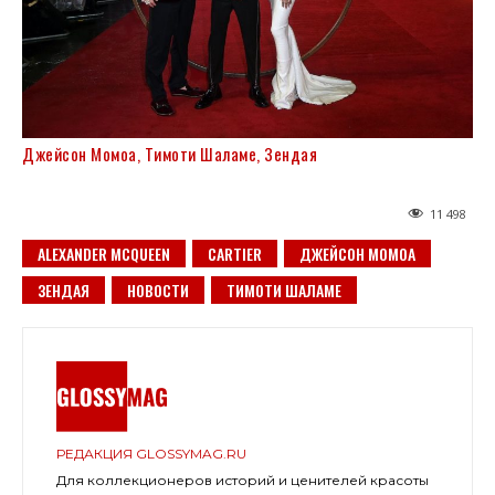
Джейсон Момоа, Тимоти Шаламе, Зендая
11 498
ALEXANDER MCQUEEN
CARTIER
ДЖЕЙСОН МОМОА
ЗЕНДАЯ
НОВОСТИ
ТИМОТИ ШАЛАМЕ
РЕДАКЦИЯ GLOSSYMAG.RU
Для коллекционеров историй и ценителей красоты