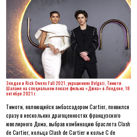
Зендая в Rick Owens Fall 2021, украшениях Bvlgari, Тимоти
Шаламе на специальном показе фильма «Дюна» в Лондоне, 18
октября 2021 г.
Тимоти, являющийся амбассадором Cartier, появился
сразу в нескольких драгоценностях французского
ювелирного Дома, выбрав комбинацию браслета Clash
de Cartier, кольца Clash de Cartier и колье C de