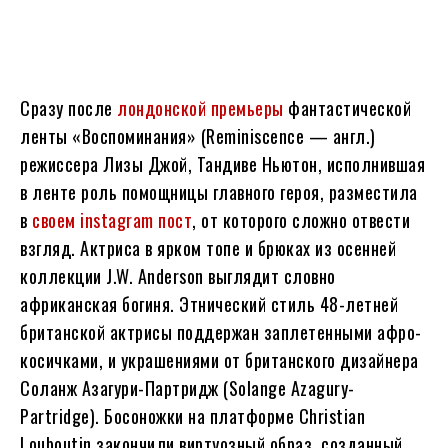
Сразу после
лондонской премьеры
фантастической
ленты «Воспоминания» (Reminiscence — англ.)
режиссера Лизы Джой, Тандиве Ньютон, исполнившая
в ленте роль помощницы главного героя, разместила
в
своем instagram пост
, от которого сложно отвести
взгляд. Актриса в ярком топе и брюках из осенней
коллекции J.W. Anderson выглядит словно
африканская богиня. Этнический стиль 48-летней
британской актрисы поддержан заплетенными афро-
косичками, и украшениями от британского дизайнера
Соланж Азагури-Партридж (Solange Azagury-
Partridge). Босоножки на платформе Christian
Louboutin закончили виртуозный образ, созданный