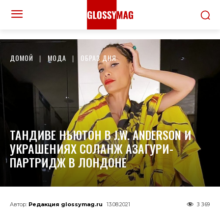
ДОМОЙ
МОДА
ОБРАЗ ДНЯ
ТАНДИВЕ НЬЮТОН В J.W. ANDERSON И
УКРАШЕНИЯХ СОЛАНЖ АЗАГУРИ-
ПАРТРИДЖ В ЛОНДОНЕ
3 369
Автор:
Редакция glossymag.ru
13.08.2021