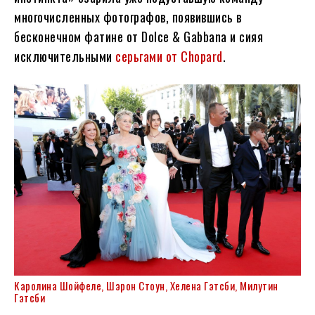
многочисленных фотографов, появившись в
бесконечном фатине от Dolce & Gabbana и сияя
исключительными
серьгами от Chopard
.
Каролина Шойфеле, Шэрон Стоун, Хелена Гэтсби, Милутин
Гэтсби