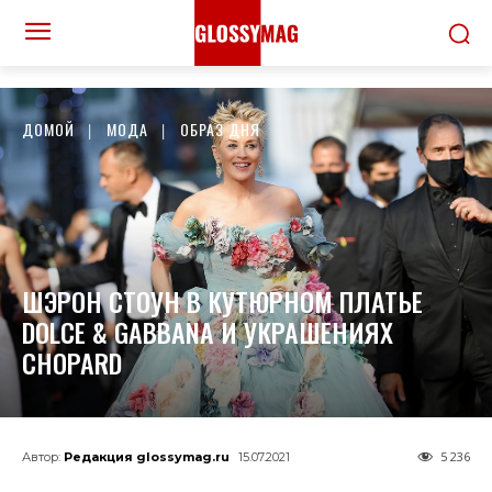
ДОМОЙ
МОДА
ОБРАЗ ДНЯ
ШЭРОН СТОУН В КУТЮРНОМ ПЛАТЬЕ
DOLCE & GABBANA И УКРАШЕНИЯХ
CHOPARD
5 236
Автор:
Редакция glossymag.ru
15.07.2021