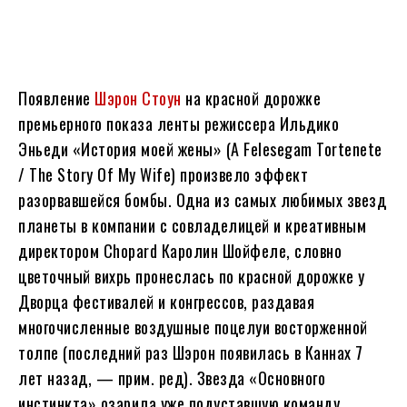
Появление
Шэрон Стоун
на красной дорожке
премьерного показа ленты режиссера Ильдико
Эньеди «История моей жены» (A Felesegam Tortenete
/ The Story Of My Wife) произвело эффект
разорвавшейся бомбы. Одна из самых любимых звезд
планеты в компании с совладелицей и креативным
директором Chopard Каролин Шойфеле, словно
цветочный вихрь пронеслась по красной дорожке у
Дворца фестивалей и конгрессов, раздавая
многочисленные воздушные поцелуи восторженной
толпе (последний раз Шэрон появилась в Каннах 7
лет назад, — прим. ред). Звезда «Основного
инстинкта» озарила уже подуставшую команду