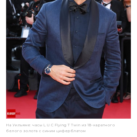
На Уильяме: часы L.U.C Flying T Twin из 18-каратного
белого золота с синим циферблатом