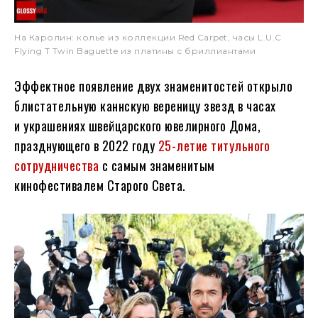
На Каролин: колье из коллекции Red Carpet, часы L.U.C
Flying T Twin Baguette из платины с бриллиантами
Эффектное появление двух знаменитостей открыло
блистательную каннскую вереницу звезд в часах
и украшениях швейцарского ювелирного Дома,
празднующего в 2022 году
25-летие титульного
сотрудничества
с самым знаменитым
кинофестивалем Старого Света.