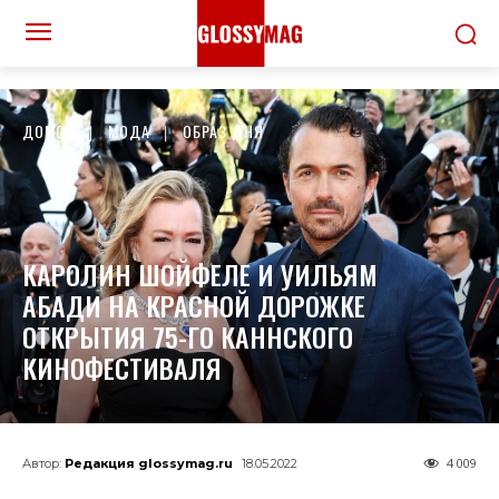
ДОМОЙ
МОДА
ОБРАЗ ДНЯ
КАРОЛИН ШОЙФЕЛЕ И УИЛЬЯМ
АБАДИ НА КРАСНОЙ ДОРОЖКЕ
ОТКРЫТИЯ 75-ГО КАННСКОГО
КИНОФЕСТИВАЛЯ
4 009
Автор:
Редакция glossymag.ru
18.05.2022