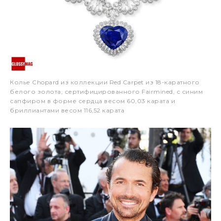
Колье Chopard из коллекции Red Carpet из 18-каратного
белого золота, сертифицированного Fairmined, с синим
сапфиром в форме сердца весом 60,03 карата и
бриллиантами весом 116,52 карата