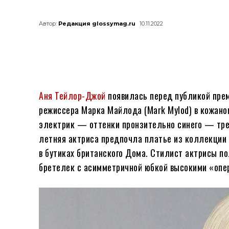
Автор:
Редакция glossymag.ru
10.11.2022
Аня Тейлор-Джой
появилась перед публикой прем
режиссера Марка Майлода (Mark Mylod) в кожано
электрик — оттенки пронзительно синего — тре
летняя актриса предпочла платье из коллекции 
в бутиках британского Дома. Стилист актрисы п
бретелек с асимметричной юбкой высокими «опе