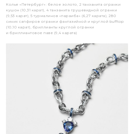
Колье «Петербург»: белое золото, 2 танзанита огранки
кушон (10,31 карат), 4 танзанита грушевидной огранки
(9,53 карат), 5 турмалинов «параиба» (6,27 карата), 280
синих сапфиров огранки фантазийной и круглой bufftop
(10,10 карат), бриллианты круглой огранки
и бриллиантовое паве (9,4 карата)