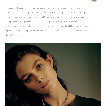
Колье «Байкал»: розовое золото, 2 аквамарина
смешанной огранки кушон (8.50 карат), 4 аквамарина
грушевидной огранки (8,32 карат), 5 турмалинов
«параиба» грушевидной огранки (6.88 карат),
30 изумрудов фантазийной огранки bufftop (1,2 карат),
бриллианты круглой огранки и бриллиантовое паве
(12,52 карат)