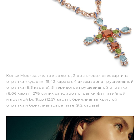
Колье Москва: желтое золото, 2 оранжевых спессартина
огранки «кушон» (15,42 карата), 4 аквамарина грушевидной
огранки (8,3 карата), 5 перидотов грушевидной огранки
(6,06 карат), 278 синих сапфиров огранки фантазийной
и круглой bufftop (12,57 карат), бриллианты круглой
огранки и бриллиантовое паве (9,2 карата)