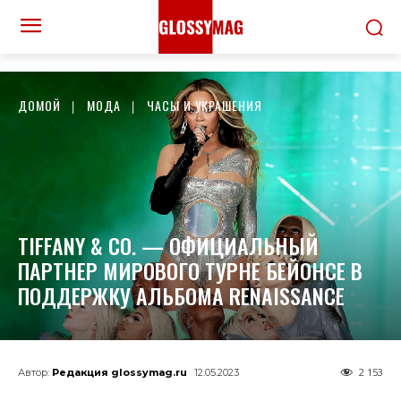
ДОМОЙ
МОДА
ЧАСЫ И УКРАШЕНИЯ
TIFFANY & CO. — ОФИЦИАЛЬНЫЙ
ПАРТНЕР МИРОВОГО ТУРНЕ БЕЙОНСЕ В
ПОДДЕРЖКУ АЛЬБОМА RENAISSANCE
2 153
Автор:
Редакция glossymag.ru
12.05.2023