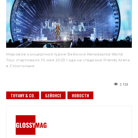
Мировое концертное турне Бейонсе Renaissance World
Tour стартовало 10 мая 2023 года на стадионе Friends Arena
в Стокгольме
2 153
TIFFANY & CO.
БЕЙОНСЕ
НОВОСТИ