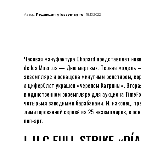
Автор:
Редакция glossymag.ru
18.10.2022
Часовая мануфактура Chopard представляет новин
de los Muertos — Дню мертвых. Первая модель — 
экземпляре и оснащена минутным репетиром, кор
а циферблат украшен «черепом Катрины». Вторая
в единственном экземпляре для аукциона TimeFor
четырьмя заводными барабанами. И, наконец, тр
лимитированной серией из 25 экземпляров, в ос
поп-арт.
L.U.C FULL STRIKE «DÍ