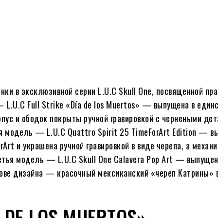
ки в эксклюзивной серии L.U.C Skull One, посвященной пра
L.U.C Full Strike «Día de los Muertos» — выпущена в един
пус и ободок покрыты ручной гравировкой с чернеными дет
 модель — L.U.C Quattro Spirit 25 TimeForArt Edition — 
Art и украшена ручной гравировкой в виде черепа, а механ
етья модель — L.U.C Skull One Calavera Pop Art — выпуще
нове дизайна — красочный мексиканский «череп Катрины» 
A DE LOS MUERTOS»