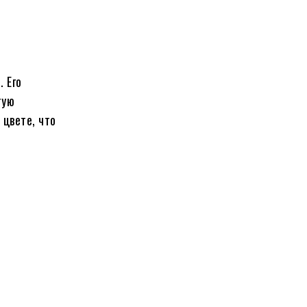
 Его
тую
 цвете, что