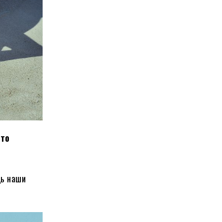
что
дь наши