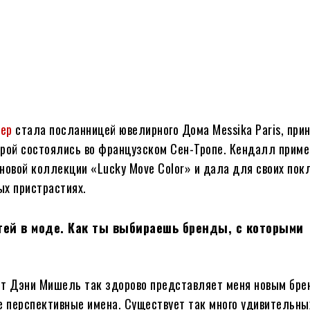
ер
стала посланницей ювелирного Дома Messika Paris, прин
орой состоялись во французском Сен-Тропе. Кендалл прим
овой коллекции «Lucky Move Color» и дала для своих пок
ых пристрастиях.
ей в моде. Как ты выбираешь бренды, с которыми
ст Дэни Мишель так здорово представляет меня новым бр
е перспективные имена. Существует так много удивительны