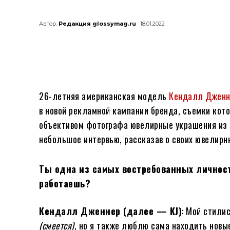
Автор:
Редакция glossymag.ru
18.01.2022
26-летняя американская модель
Кендалл Дженн
в новой рекламной кампании бренда, съемки кот
объективом фотографа ювелирные украшения из н
небольшое интервью, рассказав о своих ювелирн
Ты одна из самых востребованных личност
работаешь?
Кендалл Дженнер (далее — KJ)
: Мой стили
(смеется)
, но я также люблю сама находить новы