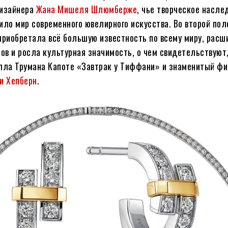
дизайнера
Жана Мишеля Шлюмберже
, чье творческое насле
ило мир современного ювелирного искусства. Во второй пол
приобретала всё большую известность по всему миру, рас
нов и росла культурная значимость, о чем свидетельствуют
елла Трумана Капоте «Завтрак у Тиффани» и знаменитый ф
и Хепберн
.