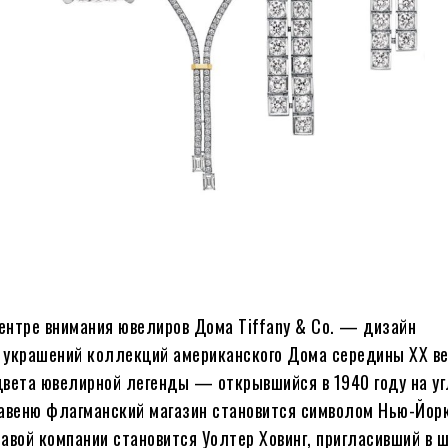
центре внимания ювелиров Дома Tiffany & Co. — дизайн
 украшений коллекций американского Дома середины XX ве
вета ювелирной легенды — открывшийся в 1940 году на уг
авеню флагманский магазин становится символом Нью-Йорк
главой компании становится Уолтер Ховинг, пригласивший в 