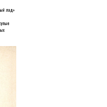
ный лад»
купые
ных