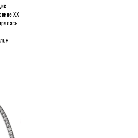
дие
овине XX
ширялась
,
ильм