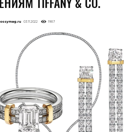
НИЯМ TIFFANY & CO.
1907
lossymag.ru
03.11.2022