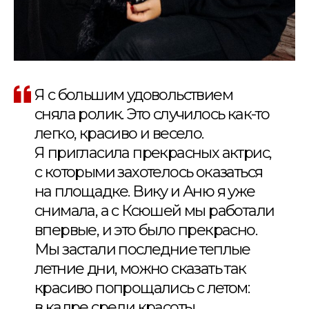
Я с большим удовольствием
сняла ролик. Это случилось как-то
легко, красиво и весело.
Я пригласила прекрасных актрис,
с которыми захотелось оказаться
на площадке. Вику и Аню я уже
снимала, а с Ксюшей мы работали
впервые, и это было прекрасно.
Мы застали последние теплые
летние дни, можно сказать так
красиво попрощались с летом:
в кадре среди красоты,