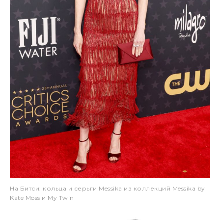
На Битси: кольца и серьги Messika из коллекций Messika by
Kate Moss и My Twin