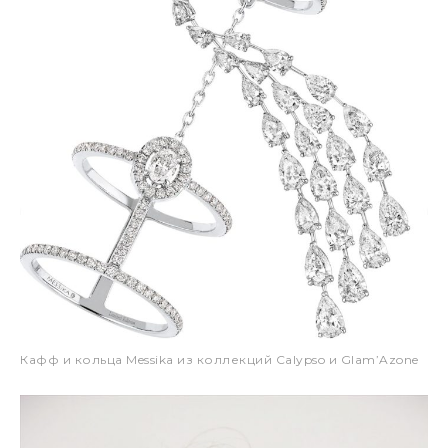
Кафф и кольца Messika из коллекций Calypso и Glam’Azone