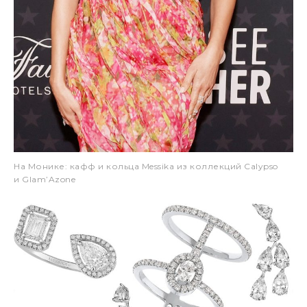
На Монике: кафф и кольца Messika из коллекций Calypso
и Glam’Azone