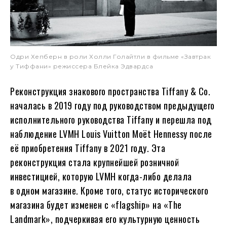
Одри Хепберн в роли Холли Голайтли в фильме «Завтрак
у Тиффани» режиссера Блейка Эдвардса
Реконструкция знакового пространства Tiffany & Co.
началась в 2019 году под руководством предыдущего
исполнительного руководства Tiffany и перешла под
наблюдение LVMH Louis Vuitton Moët Hennessy после
её приобретения Tiffany в 2021 году. Эта
реконструкция стала крупнейшей розничной
инвестицией, которую LVMH когда-либо делала
в одном магазине. Кроме того, статус исторического
магазина будет изменен с «flagship» на «The
Landmark», подчеркивая его культурную ценность