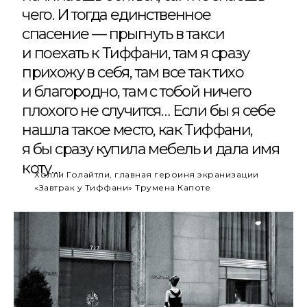
чего. И тогда единственное
спасение — прыгнуть в такси
и поехать к Тиффани, там я сразу
прихожу в себя, там все так тихо
и благородно, там с тобой ничего
плохого не случится… Если бы я себе
нашла такое место, как Тиффани,
я бы сразу купила мебель и дала имя
коту…
Холли Голайтли, главная героиня экранизации
«Завтрак у Тиффани» Трумена Капоте