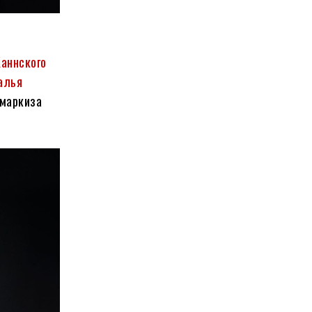
Каннского
алья
 маркиза