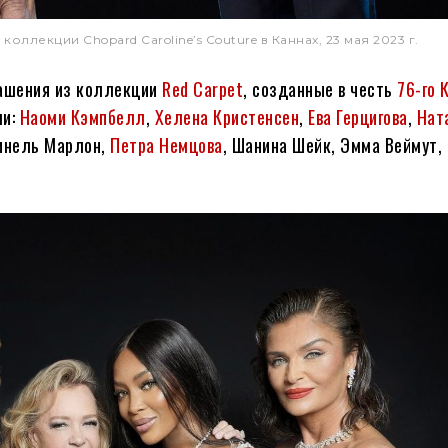
екции Chopard Caroline’s Couture в Каннах, 23 мая 2023 г.
рашения из коллекции
Red Carpet
, созданные в честь
76-го 
ли:
Наоми Кэмпбелл
,
Хелена Кристенсен
,
Ева Герцигова
,
Нат
ринель Марлон,
Петра Немцова
, Шанина Шейк, Эмма Веймут,