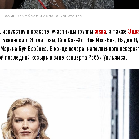
, Наоми Кэмпбелл и Хелена Кристенсен
, искусству и красоте: участницы группы
æspa
, а также
Эдв
т Бекинсейл, Эшли Грэм, Сон Кан-Хо, Чон Йео-Бин, Надин Н
Марина Буй Барбоса. В конце вечера, наполненного неверо
й последний козырь в виде концерта Робби Уильямса.