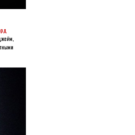
ард
джейм,
ятными