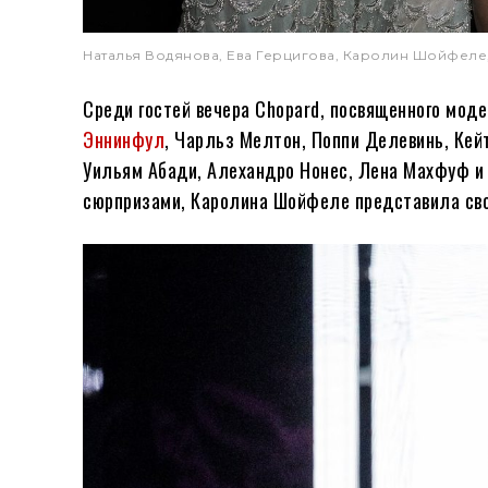
Наталья Водянова, Ева Герцигова, Каролин Шойфеле
Среди гостей вечера Chopard, посвященного моде
Эннинфул
, Чарльз Мелтон, Поппи Делевинь, Кей
Уильям Абади, Алехандро Нонес, Лена Махфуф и 
сюрпризами, Каролина Шойфеле представила сво