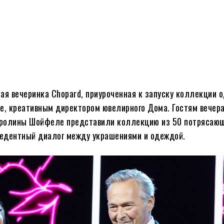
ная вечеринка Chopard, приуроченная к запуску коллекции
ле, креативным директором ювелирного Дома. Гостям вечер
Каролины Шойфеле представили коллекцию из 50 потрясаю
цедентный диалог между украшениями и одеждой.