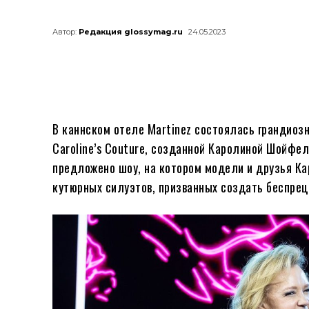
Автор:
Редакция glossymag.ru
24.05.2023
В каннском отеле Martinez состоялась грандиоз
Caroline’s Couture, созданной Каролиной Шойфе
предложено шоу, на котором модели и друзья 
кутюрных силуэтов, призванных создать беспре