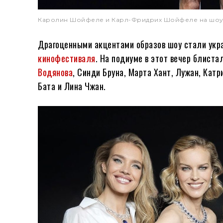
Каролин Шойфеле и Карл-Фридрих Шойфеле на шоу колл
Драгоценными акцентами образов шоу стали ук
кинофестиваля
. На подиуме в этот вечер блиста
Водянова
, Синди Бруна, Марта Хант, Лужан, Кат
Бата и Лина Чжан.