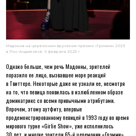
Мадонна на церемонии вручения премии «Грэмми» 2023
в Лос-Анджелесе, 5 февраля 2023 г.
Однако больше, чем речь Мадонны, зрителей
поразило ее лицо, вызвавшее море реакций
в Твиттере. Некоторые даже не узнали ее, несмотря
на то, что певица появилась в излюбленном образе
доминатрикс со всеми привычными атрибутами.
Впрочем, этому аутфиту, впервые
продемонстрированному певицей в 1993 году во время
мирового турне «Girlie Show», уже исполнилось
30 лет, и многие зрители 65-й церемонии «Грэмми»