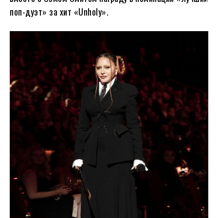
поп-дуэт» за хит «Unholy».