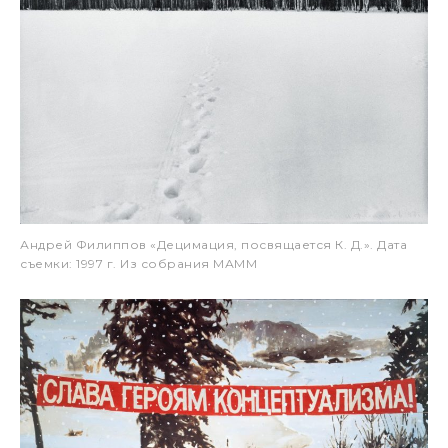
Андрей Филиппов «Децимация, посвящается К. Д.». Дата
съемки: 1997 г. Из собрания МАММ