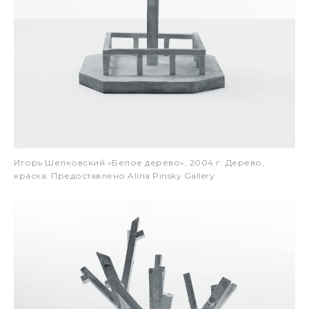
Игорь Шелковский «Белое дерево», 2004 г. Дерево,
краска. Предоставлено Alina Pinsky Gallery