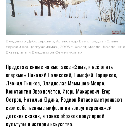
Владимир Дубосарский, Александр Виноградов «Слава
героям концептуализма!», 2005 г. Холст, масло. Коллекция
Екатерины и Владимира Семенихиных
Представленные на выставке «Зима, и всё опять
впервые» Николай Полисский, Тимофей Парщиков,
Леонид Тишков, Владислав Мамышев-Монро,
Константин Звездочётов, Игорь Макаревич, Егор
Остров, Наталья Юдина, Родион Китаев выстраивают
свои собственные мифологии вокруг персонажей
детских сказок, а также образов популярной
культуры и истории искусства.