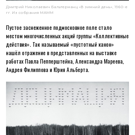
Дмитрий Николаевич Бальтерманц «В зимний день», 1960-е
гг. Из собрания МАММ
Пустое заснеженное подмосковное поле стало
местом многочисленных акций группы «Коллективные
действия». Так называемый «пустотный канон»
нашёл отражение в представленных на выставке
работах Павла Пепперштейна, Александра Мареева,
Андрея Филиппова и Юрия Альберта.