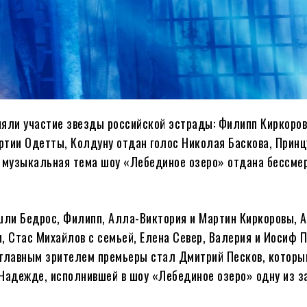
няли участие звезды российской эстрады: Филипп Киркоро
ртии Одетты, Колдуну отдан голос Николая Баскова, Принц
 музыкальная тема шоу «Лебединое озеро» отдана бессме
шли Бедрос, Филипп, Алла-Виктория и Мартин Киркоровы, 
, Стас Михайлов с семьей, Елена Север, Валерия и Иосиф П
 главным зрителем премьеры стал Дмитрий Песков, которы
 Надежде, исполнившей в шоу «Лебединое озеро» одну из 