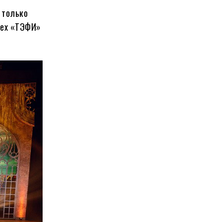
 только
рех «ТЭФИ»