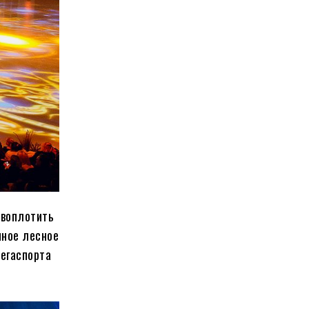
 воплотить
чное лесное
Мегаспорта