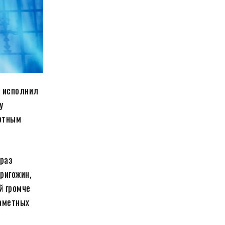
в исполнил
у
ртным
Араз
ригожин,
й громче
заметных