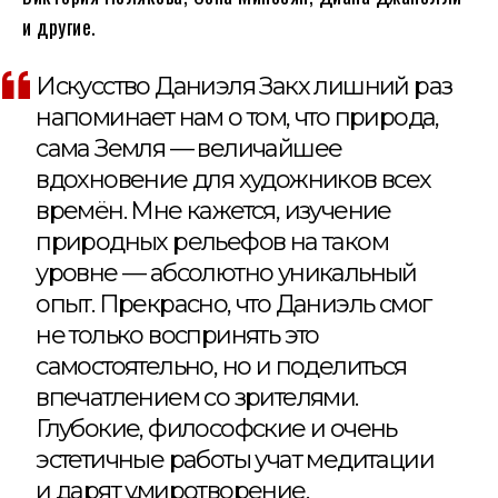
и другие.
Искусство Даниэля Закх лишний раз
напоминает нам о том, что природа,
сама Земля — величайшее
вдохновение для художников всех
времён. Мне кажется, изучение
природных рельефов на таком
уровне — абсолютно уникальный
опыт. Прекрасно, что Даниэль смог
не только воспринять это
самостоятельно, но и поделиться
впечатлением со зрителями.
Глубокие, философские и очень
эстетичные работы учат медитации
и дарят умиротворение.