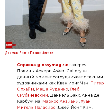
Даниэль Закх и Полина Аскери
Справка glossymag.ru:
галерея
Полины Аскери Askeri Gallery на
данный момент сотрудничает с такими
художниками как Кван Йонг Чан,
Питер
Опхайм
,
Маша Руденко
,
Глеб
Скубачевский
, Даниэль Закх, Анна де
Карбуччиа,
Маркос Анзиани
,
Хуан
Мигель Паласиос
, Джей Йонг Ким,