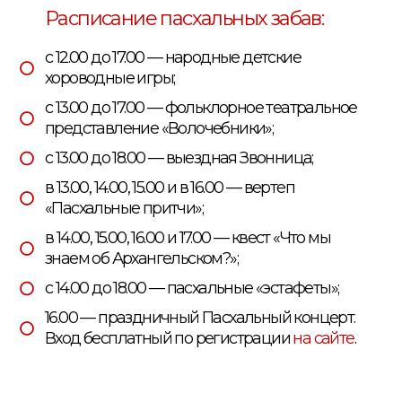
Расписание пасхальных забав:
с 12.00 до 17.00 — народные детские
хороводные игры;
с 13.00 до 17.00 — фольклорное театральное
представление «Волочебники»;
с 13.00 до 18.00 — выездная Звонница;
в 13.00, 14.00, 15.00 и в 16.00 — вертеп
«Пасхальные притчи»;
в 14.00, 15.00, 16.00 и 17.00 — квест «Что мы
знаем об Архангельском?»;
с 14.00 до 18.00 — пасхальные «эстафеты»;
16.00 — праздничный Пасхальный концерт.
Вход бесплатный по регистрации
на сайте
.