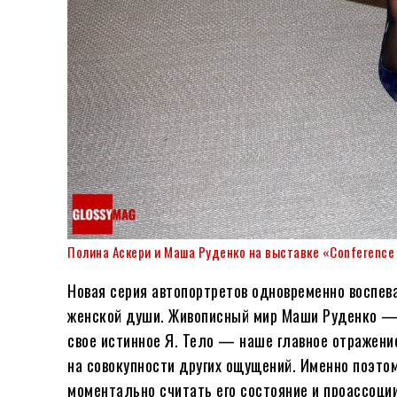
Полина Аскери и Маша Руденко на выставке «Conference of
Новая серия автопортретов одновременно воспева
женской души. Живописный мир Маши Руденко — п
свое истинное Я. Тело — наше главное отражени
на совокупности других ощущений. Именно поэтом
моментально считать его состояние и проассоции