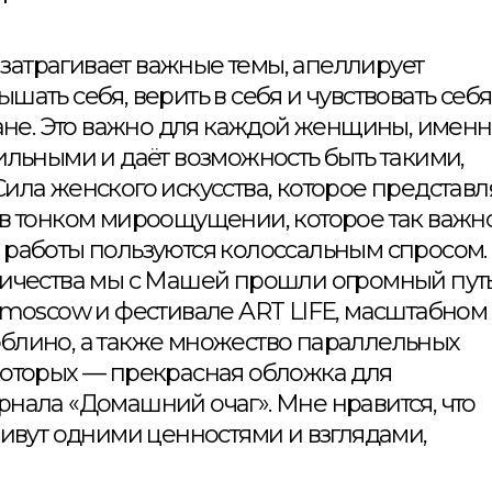
» затрагивает важные темы, апеллирует
шать себя, верить в себя и чувствовать себя
плане. Это важно для каждой женщины, имен
ильными и даёт возможность быть такими,
ила женского искусства, которое представл
 в тонком мироощущении, которое так важн
 работы пользуются колоссальным спросом.
ничества мы с Машей прошли огромный путь
osmoscow и фестивале ART LIFE, масштабном
юблино, а также множество параллельных
которых — прекрасная обложка для
рнала «Домашний очаг». Мне нравится, что
живут одними ценностями и взглядами,