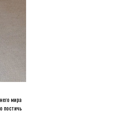
него мира
о постичь
о