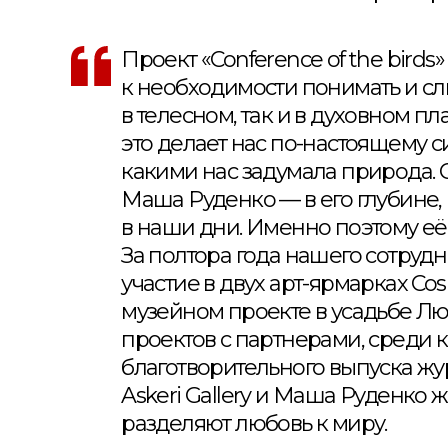
Проект «Conference of the birds
к необходимости понимать и слы
в телесном, так и в духовном 
это делает нас по-настоящему с
какими нас задумала природа. С
Маша Руденко — в его глубине,
в наши дни. Именно поэтому её
За полтора года нашего сотруд
участие в двух арт-ярмарках C
музейном проекте в усадьбе Л
проектов с партнерами, среди 
благотворительного выпуска жу
Askeri Gallery и Маша Руденко 
разделяют любовь к миру.