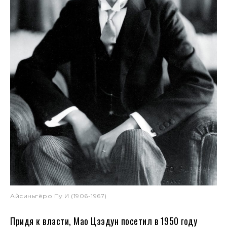
Айсиньгёро Пу И (1906-1967)
Придя к власти, Мао Цзэдун посетил в 1950 году