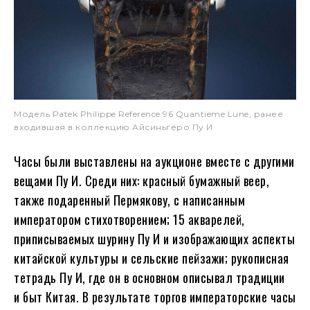
Модель Patek Philippe Reference 96 Quantieme Lune, ранее
входившая в коллекцию Айсиньгёро Пу И
Часы были выставлены на аукционе вместе с другими
вещами Пу И. Среди них: красный бумажный веер,
также подаренный Пермякову, с написанным
императором стихотворением; 15 акварелей,
приписываемых шурину Пу И и изображающих аспекты
китайской культуры и сельские пейзажи; рукописная
тетрадь Пу И, где он в основном описывал традиции
и быт Китая. В результате торгов императорские часы