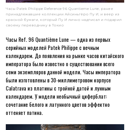
Часы Patek Philippe Reference 96 Quantieme Lune, ранее
принадлежавшие коллекции Айсиньгёро Пу И, и веер из
красной бумаги, который Пу И лично надписал и подарил
своему переводчику в Токио
Часы Ref. 96 Quantième Lune — одна из первых
серийных моделей Patek Philippe с вечным
календарем. До появления на рынке часов китайского
императора было известно о существовании всего
семи экземпляров данной модели. Часы императора
были изготовлены в 30-миллиметровом корпусе
Calatrava из платины с тройной датой и лунным
календарем. У модели необычный циферблат:
сочетание белого и латунного цветов эффектно
оттеняет патина.