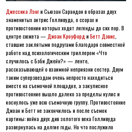
Джессика Лэнг
и Сьюзан Сарандон в образах двух
знаменитых актрис Голливуда, о ссорах и
противостоянии которых ходят легенды до сих пор. В
центре сюжета —
Джоан Кроуфорд
и
Бетт Дэвис
,
ставшие заклятыми подругами благодаря совместной
работе над психологическим триллером «Что
случилось с Бэби Джейн?» — ленте,
рассказывающей о взаимной неприязни сестер. Двум
таким суперзвездам очень непросто находиться
вместе на съемочной площадке, а закулисное
противостояние вышло далеко за пределы кулис и
коснулось уже всю съемочную группу. Противостояние
Джоан и Бетт не закончилось и после съемок
картины: война двух див золотого века Голливуда
развернулась на долгие годы. Но что послужило