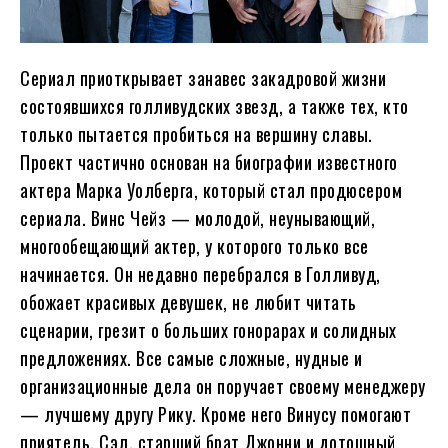
Сериал приоткрывает занавес закадровой жизни
состоявшихся голливудских звезд, а также тех, кто
только пытается пробиться на вершину славы.
Проект частично основан на биографии известного
актера Марка Уолберга, который стал продюсером
сериала. Винс Чейз — молодой, неунывающий,
многообещающий актер, у которого только все
начинается. Он недавно перебрался в Голливуд,
обожает красивых девушек, не любит читать
сценарии, грезит о больших гонорарах и солидных
предложениях. Все самые сложные, нудные и
организационные дела он поручает своему менеджеру
— лучшему другу Рику. Кроме него Винусу помогают
приятель, Сэл, старший брат Джонни и дотошный