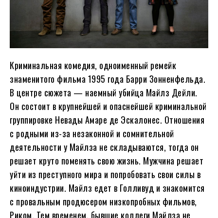
Криминальная комедия, одноименный ремейк
знаменитого фильма 1995 года Барри Зонненфельда.
В центре сюжета — наемный убийца Майлз Дейли.
Он состоит в крупнейшей и опаснейшей криминальной
группировке Невады Амаре де Эскалонес. Отношения
с родными из-за незаконной и сомнительной
деятельности у Майлза не складываются, тогда он
решает круто поменять свою жизнь. Мужчина решает
уйти из преступного мира и попробовать свои силы в
киноиндустрии. Майлз едет в Голливуд и знакомится
с провальным продюсером низкопробных фильмов,
Риком. Тем временем, бывшие коллеги Майлза не