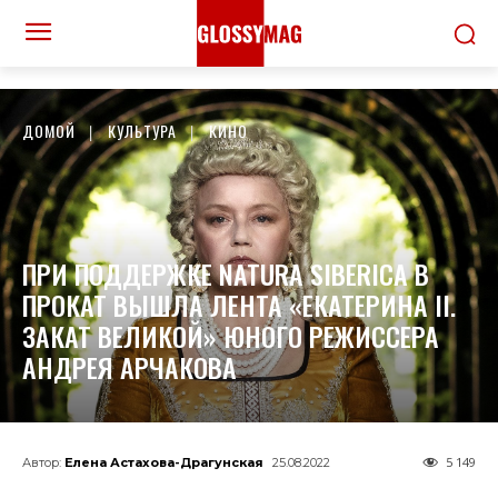
ДОМОЙ
КУЛЬТУРА
КИНО
ПРИ ПОДДЕРЖКЕ NATURA SIBERICA В
ПРОКАТ ВЫШЛА ЛЕНТА «ЕКАТЕРИНА II.
ЗАКАТ ВЕЛИКОЙ» ЮНОГО РЕЖИССЕРА
АНДРЕЯ АРЧАКОВА
5 149
Автор:
Елена Астахова-Драгунская
25.08.2022