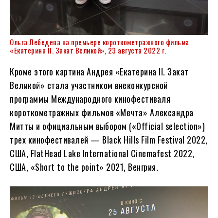
Ольга Лебедева на премьере короткометражного фильма
«Екатерина II. Закат Великой», 23 августа 2022 г.
Кроме этого картина Андрея «Екатерина II. Закат
Великой» стала участником внеконкурсной
программы Международного кинофестиваля
короткометражных фильмов «Мечта» Александра
Митты и официальным выбором («Official selection»)
трех кинофестивалей — Black Hills Film Festival 2022,
США, FlatHead Lake International Cinemafest 2022,
США, «Short to the point» 2021, Венгрия.