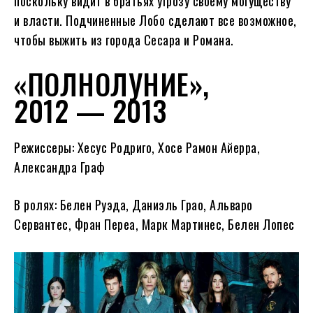
поскольку видит в братьях угрозу своему могуществу
и власти. Подчиненные Лобо сделают все возможное,
чтобы выжить из города Сесара и Романа.
«ПОЛНОЛУНИЕ»,
2012 — 2013
Режиссеры: Хесус Родриго, Хосе Рамон Айерра,
Александра Граф
В ролях: Белен Руэда, Даниэль Грао, Альваро
Сервантес, Фран Переа, Марк Мартинес, Белен Лопес