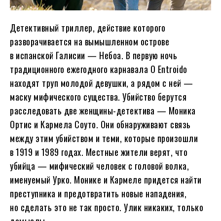
Детективный триллер, действие которого
разворачивается на вымышленном острове
в испанской Галисии — Небоа. В первую ночь
традиционного ежегодного карнавала O Entroido
находят труп молодой девушки, а рядом с ней —
маску мифического существа. Убийство берутся
расследовать две женщины-детектива — Моника
Ортис и Кармела Соуто. Они обнаруживают связь
между этим убийством и теми, которые произошли
в 1919 и 1989 годах. Местные жители верят, что
убийца — мифический человек с головой волка,
именуемый Урко. Монике и Кармеле придется найти
преступника и предотвратить новые нападения,
но сделать это не так просто. Улик никаких, только