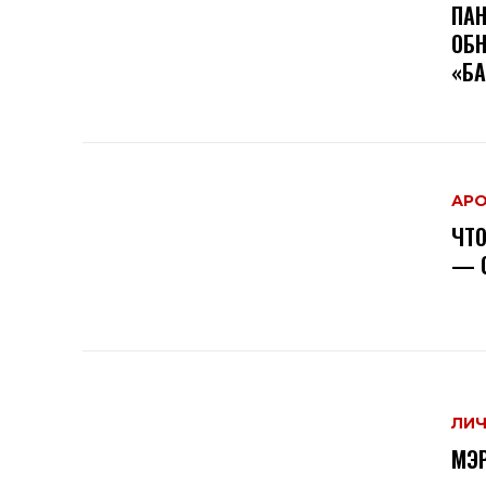
ПАН
ОБН
«БА
АР
ЧТО
— 
ЛИ
МЭР