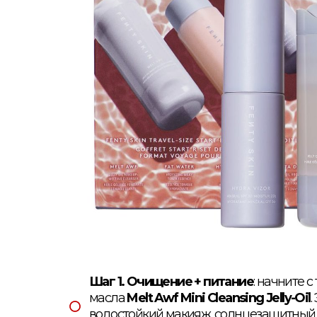
Шаг 1. Очищение + питание
: начните
масла
Melt Awf Mini Cleansing Jelly-Oil
водостойкий макияж, солнцезащитный к