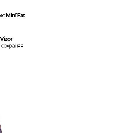
щью
Mini Fat
 Vizor
 сохраняя