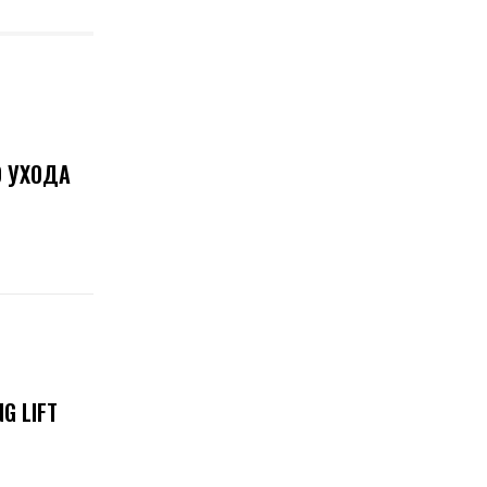
О УХОДА
G LIFT