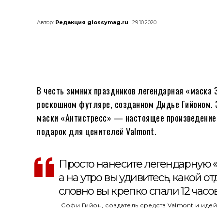
Автор:
Редакция glossymag.ru
29.10.2020
В честь зимних праздников легендарная «маска 
роскошном футляре, созданном Дидье Гийоном. 
маски «Антистресс» — настоящее произведение 
подарок для ценителей Valmont.
Просто нанесите легендарную «М
а на утро вы удивитесь, какой 
словно вы крепко спали 12 часо
Софи Гийон, создатель средств Valmont и иде