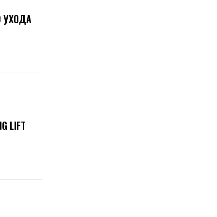
О УХОДА
G LIFT