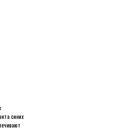
е
акта синих
спечивают