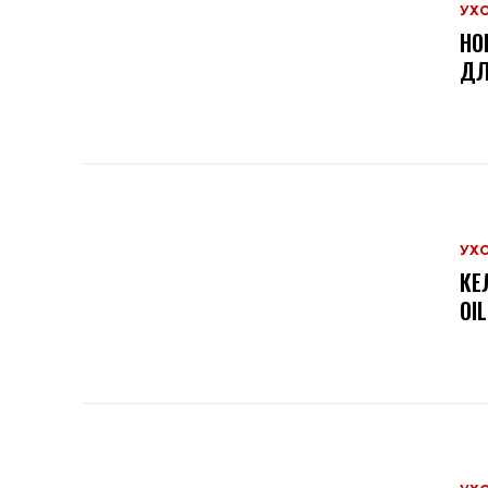
УХ
НО
ДЛ
УХ
КЕ
OI