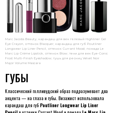
Marc Jacobs Beauty, карандаш для век гелевый Highliner Gel
Eye Crayon, оттенок Blacquer; карандаш для губ Poutliner
Longwear Lip Liner Pencil, оттенок Currant Mood; помада Le
Marc Lip Crème Lipstick, оттенок Blow; тени для век Eye-Conic
Frost Multi-Finish Eyeshadow; тушь для ресниц Velvet Noir
Major Volume Mascara
ГУБЫ
Классический голливудский образ подразумевает два
акцента — на глаза и губы. Визажист использовала
карандаш для губ
Poutliner Longwear Lip Liner
Pencil
в оттенке Currant Mood и помаду
Le Marc Lip