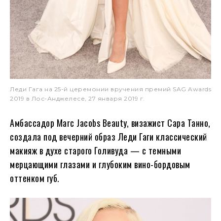
Леди Гага на 25-й церемонии вручения премий SAG Awards
2019 в Лос-Анджелесе, 27 января 2019 г.
Амбассадор Marc Jacobs Beauty, визажист Сара Танно,
создала под вечерний образ Леди Гаги классический
макияж в духе старого Голивуда — с темными
мерцающими глазами и глубоким вино-бордовым
оттенком губ.